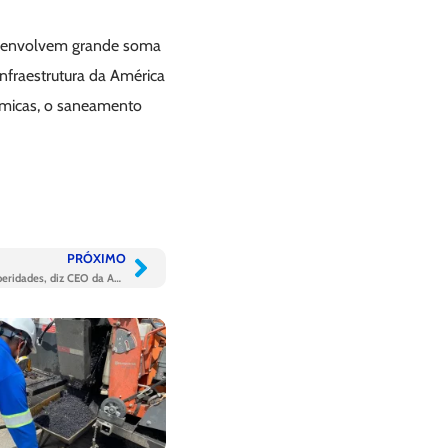
e envolvem grande soma
infraestrutura da América
ômicas, o saneamento
PRÓXIMO
Investir em saneamento é compartilhar prosperidades, diz CEO da Aegea em evento da FGV