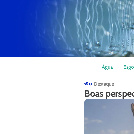
Água
Esgo
Destaque
Boas perspe