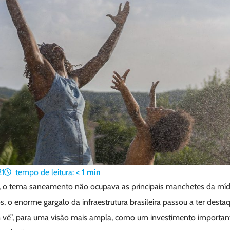
1
tempo de leitura:
< 1
min
, o tema saneamento não ocupava as principais manchetes da mí
os, o enorme gargalo da infraestrutura brasileira passou a ter desta
 vê”, para uma visão mais ampla, como um investimento important