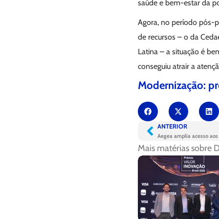
saúde e bem-estar da p
Agora, no período pós-
de recursos – o da Cedae,
Latina – a situação é b
conseguiu atrair a atenç
Modernização: pr
ANTERIOR
Aegea amplia acesso aos s
Mais matérias sobre
D