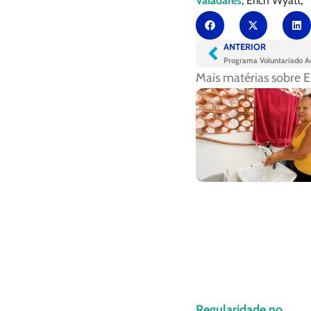
Valadares
, Erich Wyatt,
ANTERIOR
Programa Voluntariado A
Mais matérias sobre
E
Regularidade no