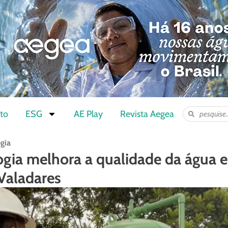
to
ESG
AE Play
Revista Aegea
ogia
ogia melhora a qualidade da água 
Valadares