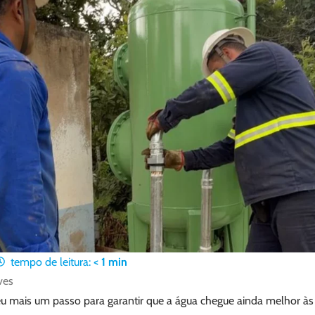
tempo de leitura:
< 1
min
ves
u mais um passo para garantir que a água chegue ainda melhor às t