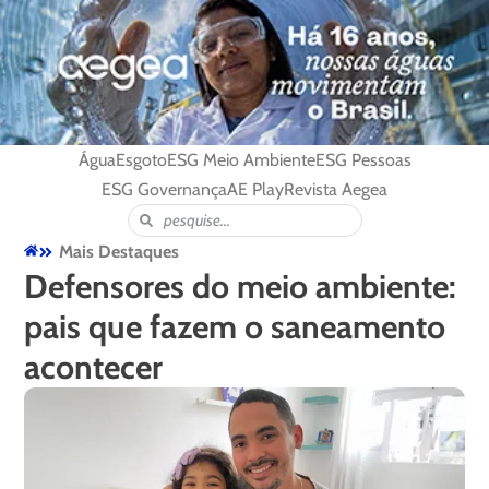
Água
Esgoto
ESG Meio Ambiente
ESG Pessoas
ESG Governança
AE Play
Revista Aegea
Mais Destaques
Defensores do meio ambiente:
pais que fazem o saneamento
acontecer