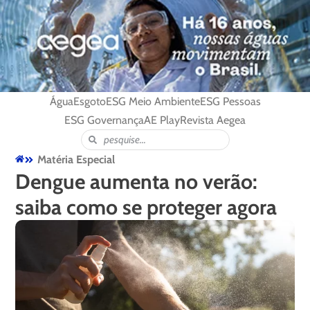
Água
Esgoto
ESG Meio Ambiente
ESG Pessoas
ESG Governança
AE Play
Revista Aegea
Matéria Especial
Dengue aumenta no verão:
saiba como se proteger agora