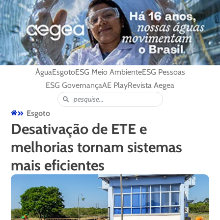
Água
Esgoto
ESG Meio Ambiente
ESG Pessoas
ESG Governança
AE Play
Revista Aegea
Esgoto
Desativação de ETE e
melhorias tornam sistemas
mais eficientes