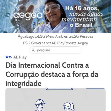
Água
Esgoto
ESG Meio Ambiente
ESG Pessoas
ESG Governança
AE Play
Revista Aegea
AE Play
Dia Internacional Contra a
Corrupção destaca a força da
integridade