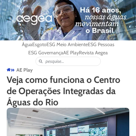
Água
Esgoto
ESG Meio Ambiente
ESG Pessoas
ESG Governança
AE Play
Revista Aegea
AE Play
Veja como funciona o Centro
de Operações Integradas da
Águas do Rio