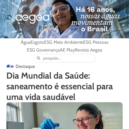
Água
Esgoto
ESG Meio Ambiente
ESG Pessoas
ESG Governança
AE Play
Revista Aegea
Destaque
Dia Mundial da Saúde:
saneamento é essencial para
uma vida saudável