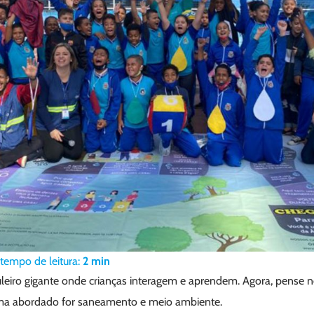
tempo de leitura:
2
min
leiro gigante onde crianças interagem e aprendem. Agora, pense n
ema abordado for saneamento e meio ambiente.