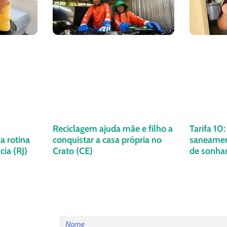
Reciclagem ajuda mãe e filho a
Tarifa 10
a rotina
conquistar a casa própria no
saneament
ia (RJ)
Crato (CE)
de sonha