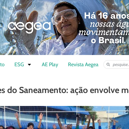
to
ESG
AE Play
Revista Aegea
s do Saneamento: ação envolve m