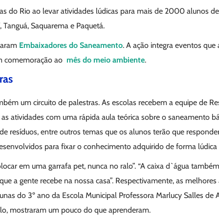
guas do Rio ao levar atividades lúdicas para mais de 2000 alunos d
í, Tanguá, Saquarema e Paquetá.
rnaram
Embaixadores do Saneamento
. A ação integra eventos que 
em comemoração ao
mês do meio ambiente
.
ras
mbém um circuito de palestras. As escolas recebem a equipe de Re
ia as atividades com uma rápida aula teórica sobre o saneamento b
 de resíduos, entre outros temas que os alunos terão que responde
senvolvidos para fixar o conhecimento adquirido de forma lúdica e
locar em uma garrafa pet, nunca no ralo”. “A caixa d`água também 
 que a gente recebe na nossa casa”. Respectivamente, as melhores 
lunas do 3º ano da Escola Municipal Professora Marlucy Salles de 
lo, mostraram um pouco do que aprenderam.