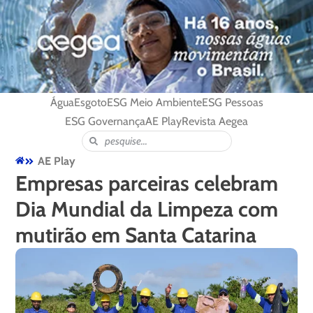
Água
Esgoto
ESG Meio Ambiente
ESG Pessoas
ESG Governança
AE Play
Revista Aegea
AE Play
Empresas parceiras celebram
Dia Mundial da Limpeza com
mutirão em Santa Catarina