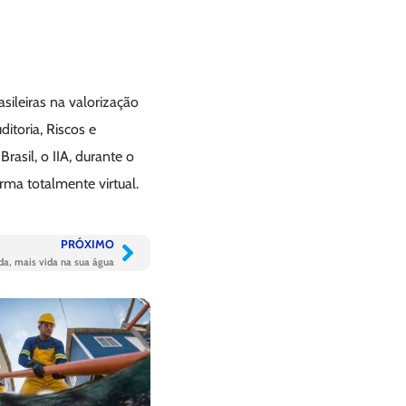
ileiras na valorização
ditoria, Riscos e
rasil, o IIA, durante o
rma totalmente virtual.
PRÓXIMO
da, mais vida na sua água