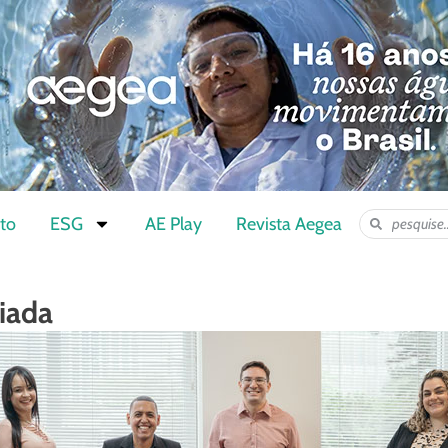
to
ESG
AE Play
Revista Aegea
iada