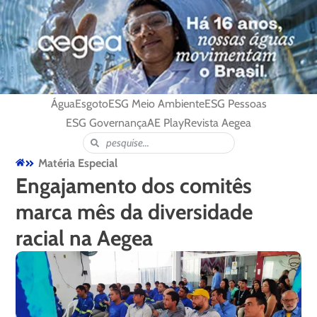
Água
Esgoto
ESG Meio Ambiente
ESG Pessoas
ESG Governança
AE Play
Revista Aegea
Matéria Especial
Engajamento dos comitês
marca mês da diversidade
racial na Aegea