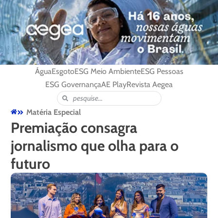
Água
Esgoto
ESG Meio Ambiente
ESG Pessoas
ESG Governança
AE Play
Revista Aegea
Matéria Especial
Premiação consagra
jornalismo que olha para o
futuro