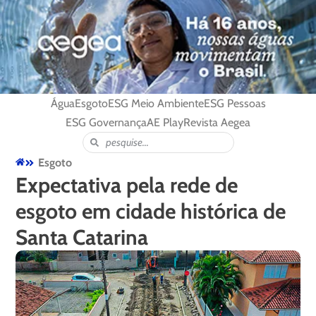
Água
Esgoto
ESG Meio Ambiente
ESG Pessoas
ESG Governança
AE Play
Revista Aegea
Esgoto
Expectativa pela rede de
esgoto em cidade histórica de
Santa Catarina