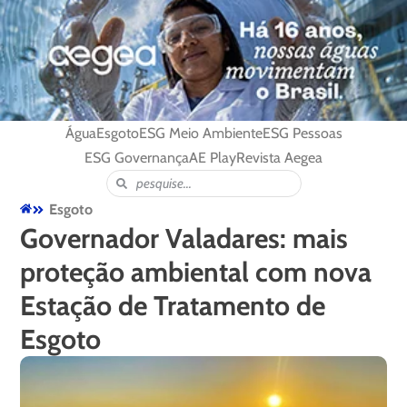
Água
Esgoto
ESG Meio Ambiente
ESG Pessoas
ESG Governança
AE Play
Revista Aegea
Esgoto
Governador Valadares: mais
proteção ambiental com nova
Estação de Tratamento de
Esgoto