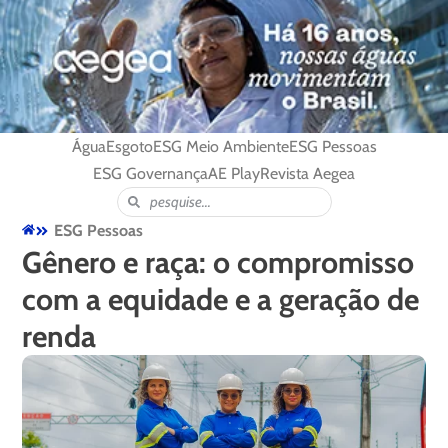
Água
Esgoto
ESG Meio Ambiente
ESG Pessoas
ESG Governança
AE Play
Revista Aegea
ESG Pessoas
Gênero e raça: o compromisso
com a equidade e a geração de
renda