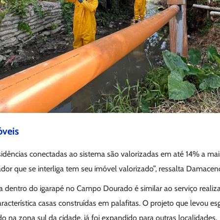
óveis
esidências conectadas ao sistema são valorizadas em até 14% a ma
dor que se interliga tem seu imóvel valorizado”, ressalta Damacen
ra dentro do igarapé no Campo Dourado é similar ao serviço realiz
acterística casas construídas em palafitas. O projeto que levou e
ado na zona sul da cidade, já foi expandido para outras localidades.