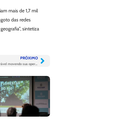
iam mais de 1,7 mil
goto das redes
eografia”, sintetiza
PRÓXIMO
Ambiental Ceará terá 100% de energia renovável movendo sua operação