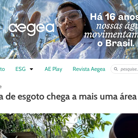
to
ESG
AE Play
Revista Aegea
e
ra de esgoto chega a mais uma área