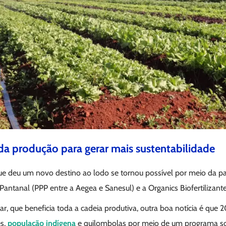
 produção para gerar mais sustentabilidade
e deu um novo destino ao lodo se tornou possível por meio da pa
ntanal (PPP entre a Aegea e Sanesul) e a Organics Biofertilizante
r, que beneficia toda a cadeia produtiva, outra boa notícia é que
es,
população indígena
e quilombolas por meio de um programa so