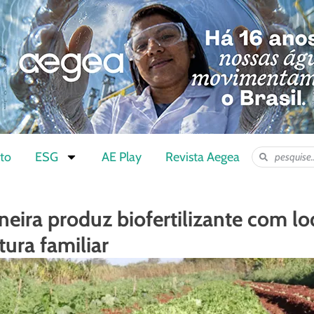
to
ESG
AE Play
Revista Aegea
oneira produz biofertilizante com l
tura familiar