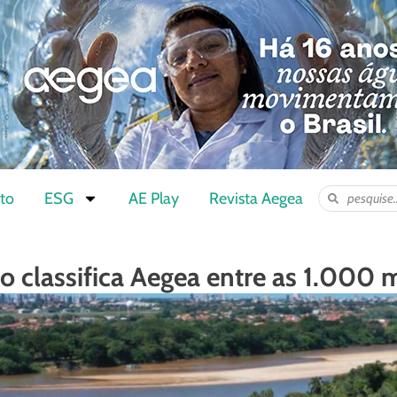
to
ESG
AE Play
Revista Aegea
ro classifica Aegea entre as 1.000 