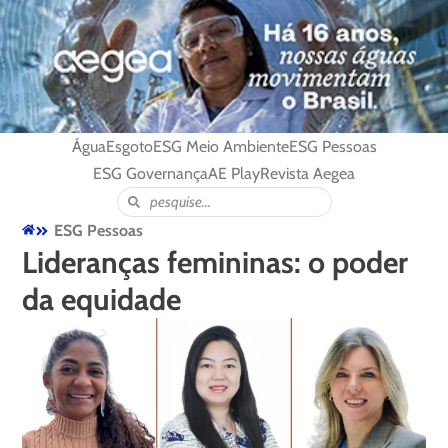
Água
Esgoto
ESG Meio Ambiente
ESG Pessoas
ESG Governança
AE Play
Revista Aegea
ESG Pessoas
Lideranças femininas: o poder
da equidade