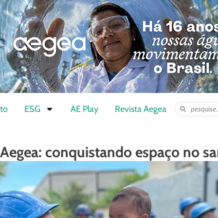
to
ESG
AE Play
Revista Aegea
 Aegea: conquistando espaço no 