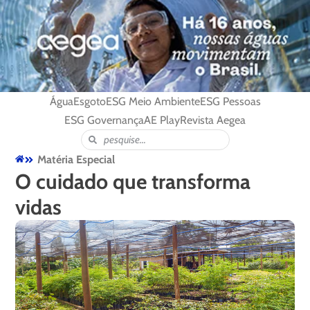
Água
Esgoto
ESG Meio Ambiente
ESG Pessoas
ESG Governança
AE Play
Revista Aegea
Matéria Especial
O cuidado que transforma
vidas