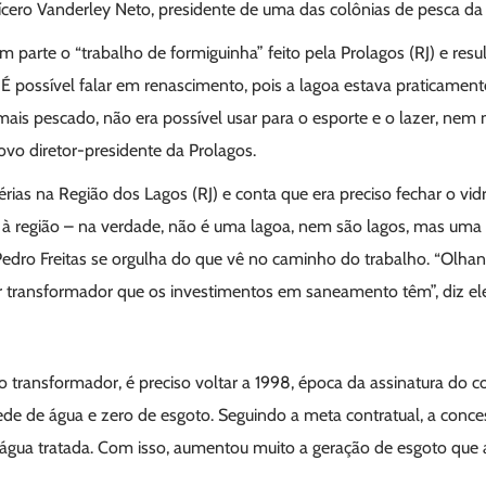
cero Vanderley Neto, presidente de uma das colônias de pesca da 
parte o “trabalho de formiguinha” feito pela Prolagos (RJ) e resu
É possível falar em renascimento, pois a lagoa estava praticament
ais pescado, não era possível usar para o esporte e o lazer, nem
novo diretor-presidente da Prolagos.
férias na Região dos Lagos (RJ) e conta que era preciso fechar o vid
à região – na verdade, não é uma lagoa, nem são lagos, mas uma l
edro Freitas se orgulha do que vê no caminho do trabalho. “Olhan
er transformador que os investimentos em saneamento têm”, diz el
 transformador, é preciso voltar a 1998, época da assinatura do c
ede de água e zero de esgoto. Seguindo a meta contratual, a conce
água tratada. Com isso, aumentou muito a geração de esgoto que