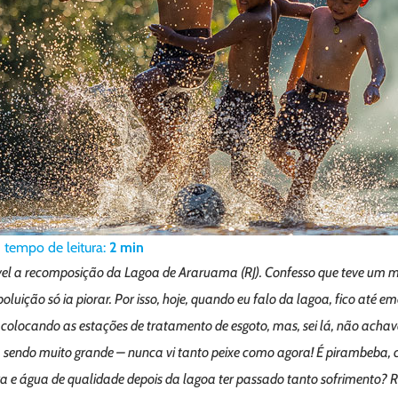
tempo de leitura:
2
min
ável a recomposição da Lagoa de Araruama (RJ). Confesso que teve um 
luição só ia piorar. Por isso, hoje, quando eu falo da lagoa, fico até 
olocando as estações de tratamento de esgoto, mas, sei lá, não achava 
sendo muito grande – nunca vi tanto peixe como agora! É pirambeba, c
tura e água de qualidade depois da lagoa ter passado tanto sofrimento?