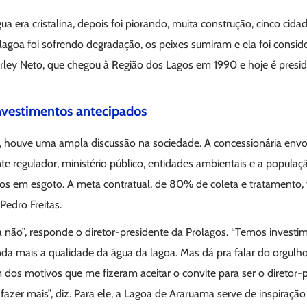
a era cristalina, depois foi piorando, muita construção, cinco cida
lagoa foi sofrendo degradação, os peixes sumiram e ela foi consid
rley Neto, que chegou à Região dos Lagos em 1990 e hoje é presid
nvestimentos antecipados
 houve uma ampla discussão na sociedade. A concessionária envolv
e regulador, ministério público, entidades ambientais e a populaçã
os em esgoto. A meta contratual, de 80% de coleta e tratamento, fo
Pedro Freitas.
 não”, responde o diretor-presidente da Prolagos. “Temos investim
a mais a qualidade da água da lagoa. Mas dá pra falar do orgulh
dos motivos que me fizeram aceitar o convite para ser o diretor-
 fazer mais”, diz. Para ele, a Lagoa de Araruama serve de inspiraç