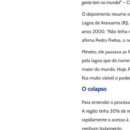
gente tem no mundo!”
– Cí
O depoimento resume em 
Lagoa de Araruama (RJ). 
anos 2000. “Não tinha m
afirma Pedro Freitas, o 
Mineiro, ele passava as 
pela lagoa que dá nome 
maior do mundo. Hoje, P
fica muito visível o pod
O colapso
Para entender o processo
A região tinha 30% de r
rapidamente o acesso à 
nenhum tratamento.