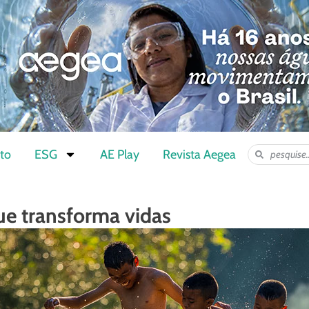
to
ESG
AE Play
Revista Aegea
e transforma vidas