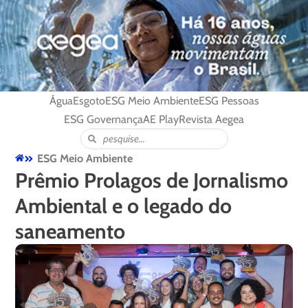
Água
Esgoto
ESG Meio Ambiente
ESG Pessoas
ESG Governança
AE Play
Revista Aegea
ESG Meio Ambiente
Prêmio Prolagos de Jornalismo
Ambiental e o legado do
saneamento