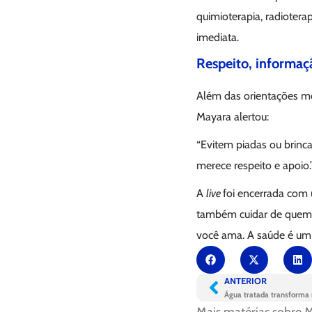
quimioterapia, radioter
imediata.
Respeito, informaç
Além das orientações mé
Mayara alertou:
“Evitem piadas ou brinc
merece respeito e apoio.
A
live
foi encerrada com
também cuidar de quem e
você ama. A saúde é um
ANTERIOR
Água tratada transforma 