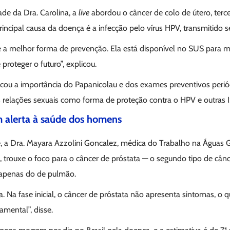
ade da Dra. Carolina, a
live
abordou o câncer de colo de útero, terce
rincipal causa da doença é a infecção pelo vírus HPV, transmitido 
é a melhor forma de prevenção. Ela está disponível no SUS para 
proteger o futuro”, explicou.
ou a importância do Papanicolau e dos exames preventivos perió
s relações sexuais como forma de proteção contra o HPV e outras I
 alerta à saúde dos homens
e, a Dra. Mayara Azzolini Goncalez, médica do Trabalho na Águas 
rouxe o foco para o câncer de próstata — o segundo tipo de cân
 apenas do de pulmão.
. Na fase inicial, o câncer de próstata não apresenta sintomas, o q
mental”, disse.