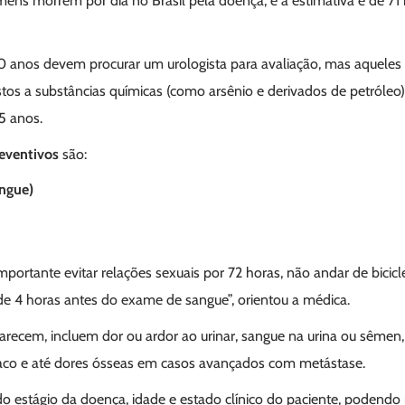
ns morrem por dia no Brasil pela doença, e a estimativa é de 71
nos devem procurar um urologista para avaliação, mas aqueles co
tos a substâncias químicas (como arsênio e derivados de petróle
5 anos.
reventivos
são:
ngue)
importante evitar relações sexuais por 72 horas, não andar de bici
de 4 horas antes do exame de sangue”, orientou a médica.
recem, incluem dor ou ardor ao urinar, sangue na urina ou sêmen
 fraco e até dores ósseas em casos avançados com metástase.
estágio da doença, idade e estado clínico do paciente, podendo inc