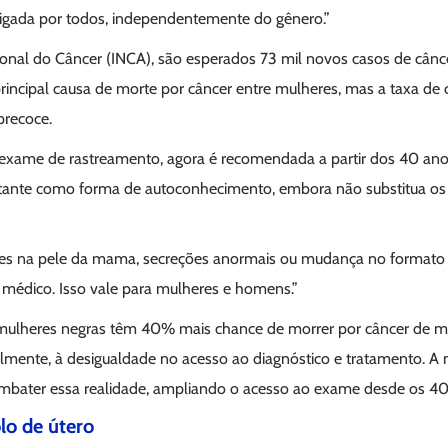
igada por todos, independentemente do gênero.”
cional do Câncer (INCA), são esperados 73 mil novos casos de c
principal causa de morte por câncer entre mulheres, mas a taxa de
precoce.
 exame de rastreamento, agora é recomendada a partir dos 40 ano
ante como forma de autoconhecimento, embora não substitua os 
ões na pele da mama, secreções anormais ou mudança no formato sã
 médico. Isso vale para mulheres e homens.”
 mulheres negras têm 40% mais chance de morrer por câncer de
almente, à desigualdade no acesso ao diagnóstico e tratamento. A n
mbater essa realidade, ampliando o acesso ao exame desde os 40
lo de útero