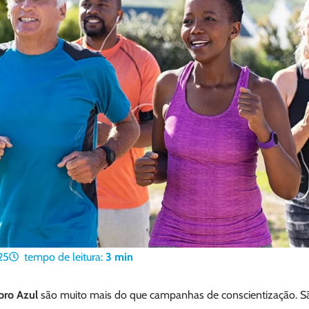
25
tempo de leitura:
3
min
ro Azul
são muito mais do que campanhas de conscientização. Sã