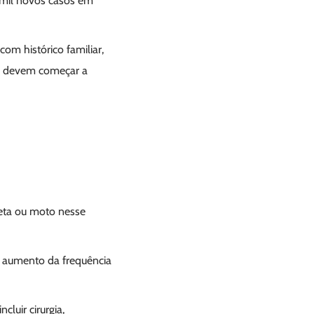
 mil novos casos em
m histórico familiar,
o) devem começar a
cleta ou moto nesse
, aumento da frequência
luir cirurgia,