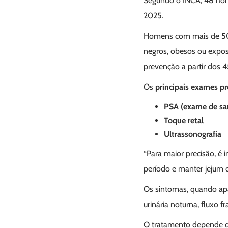
Segundo o INCA, 48 home
2025.
Homens com mais de 50 a
negros, obesos ou expos
prevenção a partir dos 4
Os
principais exames p
PSA (exame de sa
Toque retal
Ultrassonografia
“Para maior precisão, é 
período e manter jejum 
Os sintomas, quando apa
urinária noturna, fluxo
O tratamento depende do 