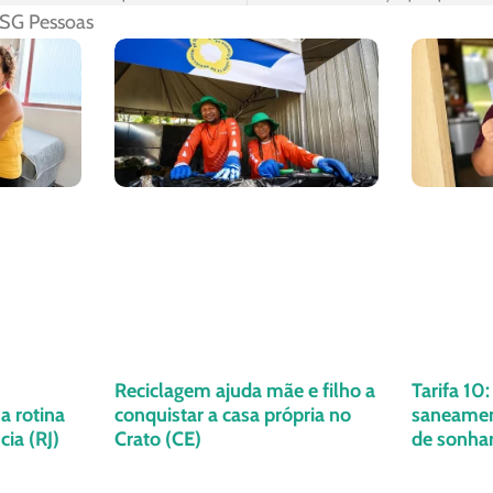
SG Pessoas
Reciclagem ajuda mãe e filho a
Tarifa 10
a rotina
conquistar a casa própria no
saneament
ia (RJ)
Crato (CE)
de sonha