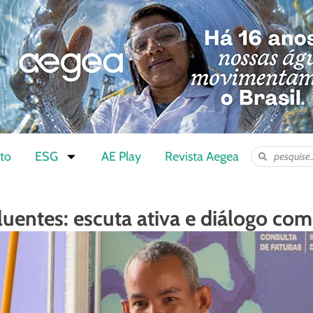
to
ESG
AE Play
Revista Aegea
uentes: escuta ativa e diálogo co