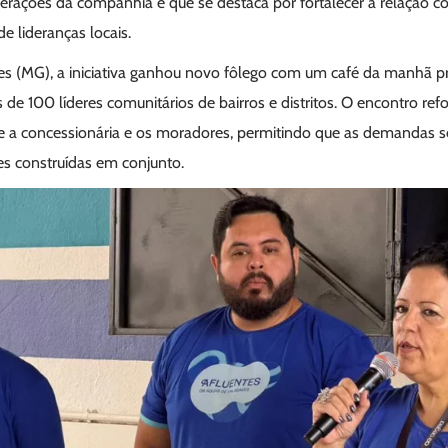
erações da companhia e que se destaca por fortalecer a relação 
e lideranças locais.
s (MG), a iniciativa ganhou novo fôlego com um café da manhã 
 de 100 líderes comunitários de bairros e distritos. O encontro ref
re a concessionária e os moradores, permitindo que as demandas
es construídas em conjunto.