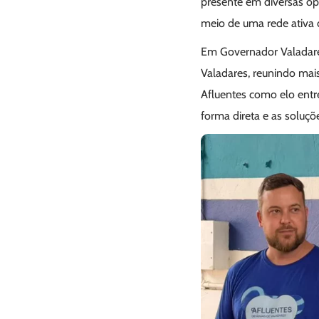
presente em diversas op
meio de uma rede ativa d
Em Governador Valadare
Valadares, reunindo mais
Afluentes como elo ent
forma direta e as soluçõ