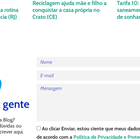
Reciclagem ajuda mãe e filho a
Tarifa 10
a rotina
conquistar a casa própria no
saneament
ia (RJ)
Crato (CE)
de sonha
 gente
a Blog?
 dúvidas ou
Ao clicar Enviar, estou ciente que meus dados
crever aqui.
de acordo com a
Política de Privacidade e Prot