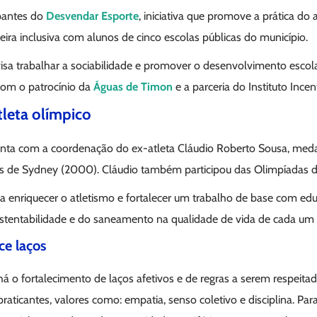
ipantes do
Desvendar Esporte
, iniciativa que promove a prática do 
ira inclusiva com alunos de cinco escolas públicas do município.
sa trabalhar a sociabilidade e promover o desenvolvimento escol
 com o patrocínio da
Águas de Timon
e a parceria do Instituto Incent
tleta olímpico
ta com a coordenação do ex-atleta Cláudio Roberto Sousa, medal
as de Sydney (2000). Cláudio também participou das Olimpíadas 
a a enriquecer o atletismo e fortalecer um trabalho de base com ed
stentabilidade e do saneamento na qualidade de vida de cada um d
ce laços
há o fortalecimento de laços afetivos e de regras a serem respeitad
praticantes, valores como: empatia, senso coletivo e disciplina. Pa