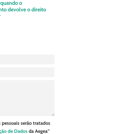
: quando o
o devolve o direito
r
 pessoais serão tratados
eção de Dados
da Aegea”