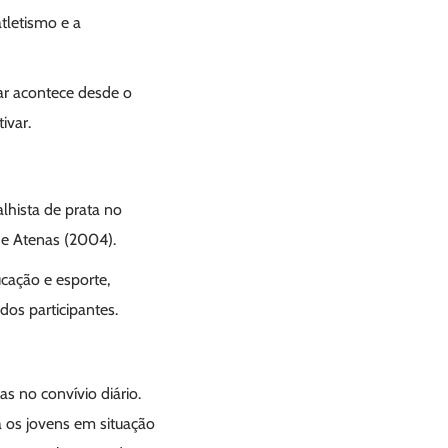
atletismo e a
ar acontece desde o
ivar.
hista de prata no
de Atenas (2004).
ucação e esporte,
os participantes.
as no convívio diário.
ra os jovens em situação