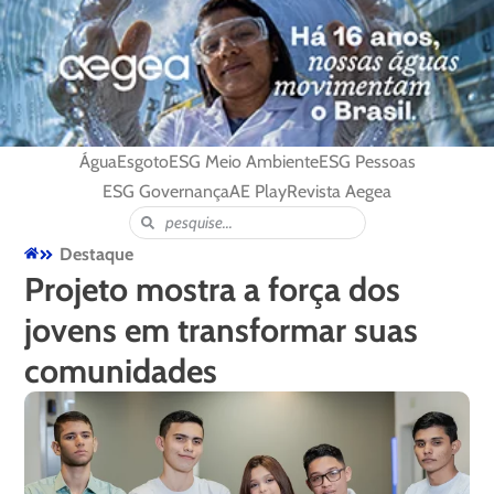
Água
Esgoto
ESG Meio Ambiente
ESG Pessoas
ESG Governança
AE Play
Revista Aegea
Destaque
Projeto mostra a força dos
jovens em transformar suas
comunidades