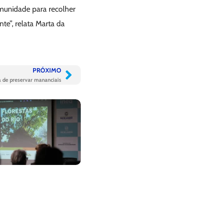
omunidade para recolher
te”, relata Marta da
PRÓXIMO
 de preservar mananciais