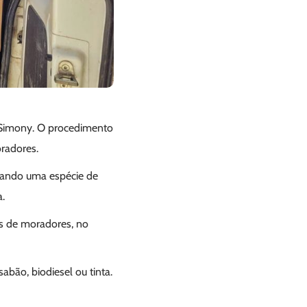
e Simony. O procedimento
oradores.
rmando uma espécie de
.
es de moradores, no
bão, biodiesel ou tinta.