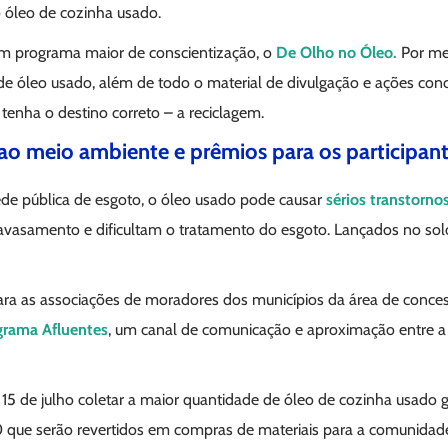
o óleo de cozinha usado.
um programa maior de conscientização, o
De Olho no Óleo.
Por mei
de óleo usado, além de todo o material de divulgação e ações con
 tenha o destino correto – a reciclagem.
ao meio ambiente e prêmios para os participan
de pública de esgoto, o óleo usado pode causar
sérios transtorno
avasamento e dificultam o tratamento do esgoto. Lançados no so
 para as associações de moradores dos municípios da área de conc
grama Afluentes
, um canal de comunicação e aproximação entre a
a 15 de julho coletar a maior quantidade de óleo de cozinha usado
que serão revertidos em compras de materiais para a comunidade