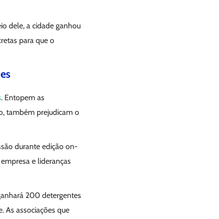
o dele, a cidade ganhou
cretas para que o
tes
s
. Entopem as
lo, também prejudicam o
essão durante edição on-
 empresa e lideranças
 ganhará 200 detergentes
. As associações que