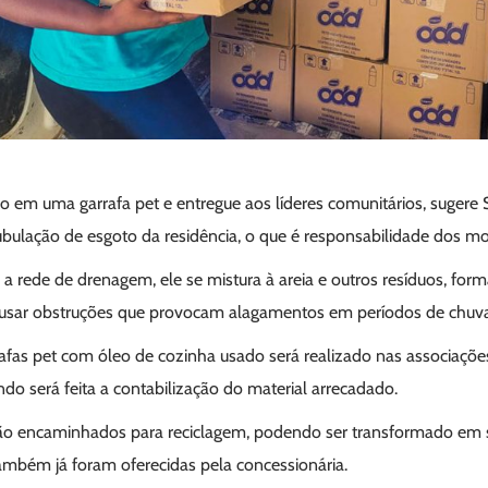
o em uma garrafa pet e entregue aos líderes comunitários, suger
ubulação de esgoto da residência, o que é responsabilidade dos m
 a rede de drenagem, ele se mistura à areia e outros resíduos, fo
ausar obstruções que provocam alagamentos em períodos de chuva
afas pet com óleo de cozinha usado será realizado nas associaçõ
do será feita a contabilização do material arrecadado.
rão encaminhados para reciclagem, podendo ser transformado em sa
também já foram oferecidas pela concessionária.