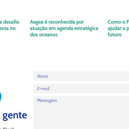
a desafio
Aegea é reconhecida por
Como o Fl
esta no
atuação em agenda estratégica
ajudar a 
dos oceanos
futuro
 gente