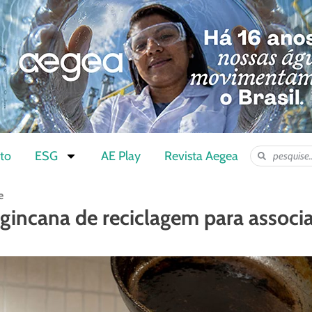
to
ESG
AE Play
Revista Aegea
e
 gincana de reciclagem para associ