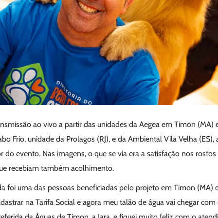
ransmissão ao vivo a partir das unidades da Aegea em Timon (MA) e
bo Frio, unidade da Prolagos (RJ), e da Ambiental Vila Velha (ES)
r do evento. Nas imagens, o que se via era a satisfação nos rosto
 que recebiam também acolhimento.
 foi uma das pessoas beneficiadas pelo projeto em Timon (MA) d
astrar na Tarifa Social e agora meu talão de água vai chegar com 
ferida da Águas de Timon, a Iara, e fiquei muito feliz com o ate