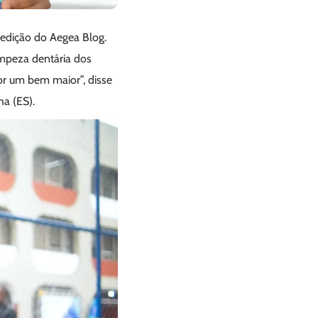
 edição do Aegea Blog.
impeza dentária dos
or um bem maior”, disse
ha (ES).