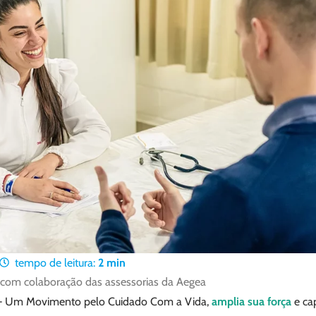
tempo de leitura:
2
min
, com colaboração das assessorias da Aegea
 – Um Movimento pelo Cuidado Com a Vida,
amplia sua força
e ca