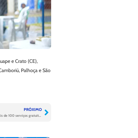
uape e Crato (CE),
Camboriú, Palhoça e São
PRÓXIMO
Manaus mobiliza mais de 4 mil pessoas e mais de 100 serviços gratuitos