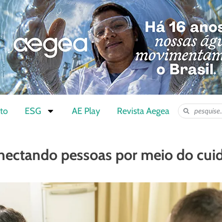
to
ESG
AE Play
Revista Aegea
nectando pessoas por meio do cui