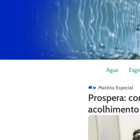
Água
Esgo
Matéria Especial
Prospera: co
acolhimento