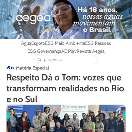
Água
Esgoto
ESG Meio Ambiente
ESG Pessoas
ESG Governança
AE Play
Revista Aegea
Matéria Especial
Respeito Dá o Tom: vozes que
transformam realidades no Rio
e no Sul