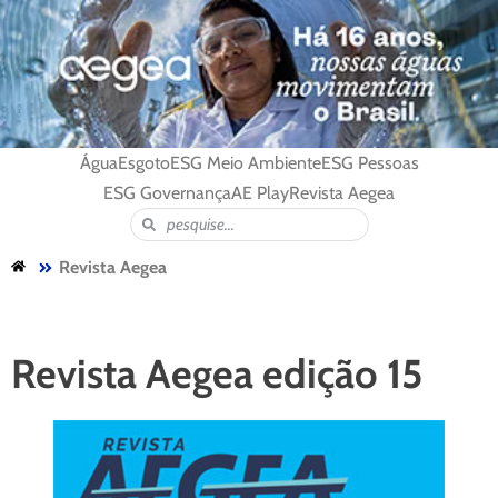
Água
Esgoto
ESG Meio Ambiente
ESG Pessoas
ESG Governança
AE Play
Revista Aegea
Revista Aegea
Revista Aegea edição 15