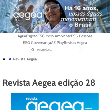
Água
Esgoto
ESG Meio Ambiente
ESG Pessoas
ESG Governança
AE Play
Revista Aegea
Revista Aegea
Revista Aegea edição 28