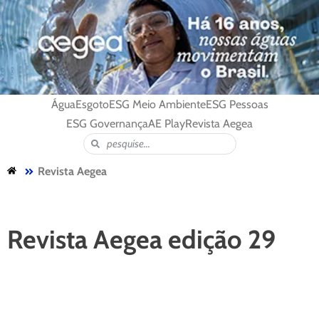
Água
Esgoto
ESG Meio Ambiente
ESG Pessoas
ESG Governança
AE Play
Revista Aegea
Revista Aegea
Revista Aegea edição 29