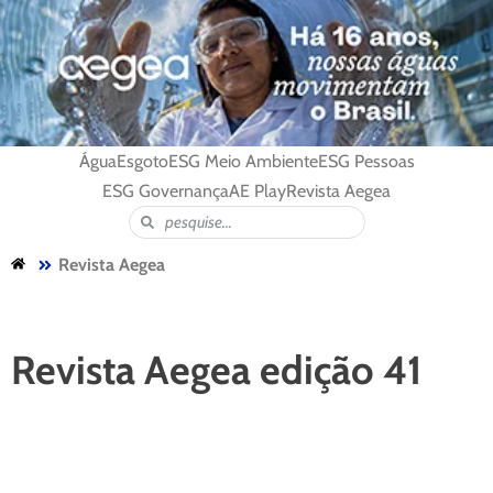
Água
Esgoto
ESG Meio Ambiente
ESG Pessoas
ESG Governança
AE Play
Revista Aegea
Revista Aegea
Revista Aegea edição 41