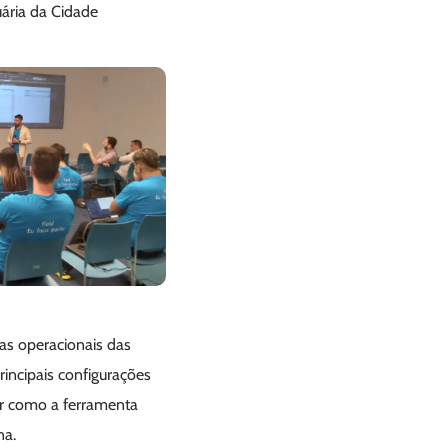
uária da Cidade
nas operacionais das
rincipais configurações
er como a ferramenta
na.