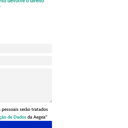
o devolve o direito
r
 pessoais serão tratados
eção de Dados
da Aegea”