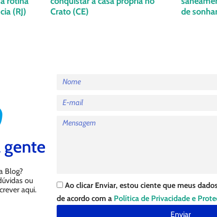
a rotina
conquistar a casa própria no
saneament
ia (RJ)
Crato (CE)
de sonha
 gente
a Blog?
 dúvidas ou
Ao clicar Enviar, estou ciente que meus dados
crever aqui.
de acordo com a
Política de Privacidade e Prot
Enviar