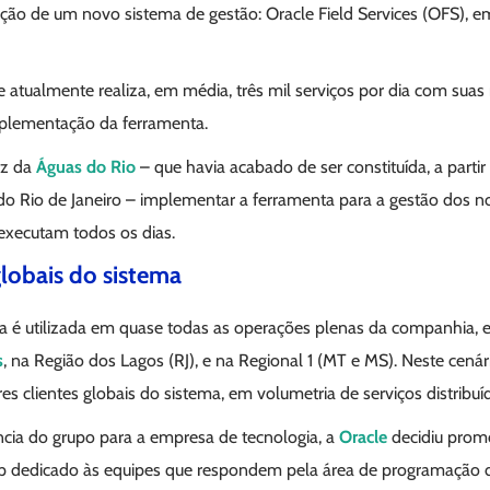
oção de um novo sistema de gestão: Oracle Field Services (OFS), e
ue atualmente realiza, em média, três mil serviços por dia com sua
implementação da ferramenta.
ez da
Águas do Rio
– que havia acabado de ser constituída, a parti
 Rio de Janeiro – implementar a ferramenta para a gestão dos no
 executam todos os dias.
globais do sistema
a é utilizada em quase todas as operações plenas da companhia, 
s
, na Região dos Lagos (RJ), e na Regional 1 (MT e MS). Neste cenár
 clientes globais do sistema, em volumetria de serviços distribuí
ncia do grupo para a empresa de tecnologia, a
Oracle
decidiu promo
op dedicado às equipes que respondem pela área de programação d