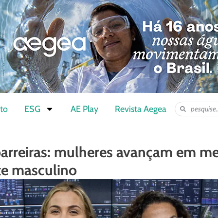
to
ESG
AE Play
Revista Aegea
rreiras: mulheres avançam em m
e masculino