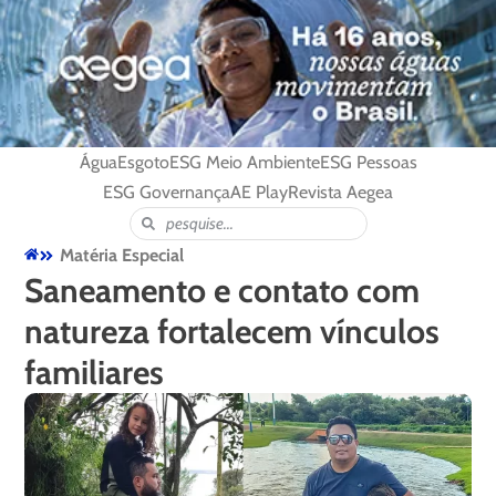
Água
Esgoto
ESG Meio Ambiente
ESG Pessoas
ESG Governança
AE Play
Revista Aegea
Matéria Especial
Saneamento e contato com
natureza fortalecem vínculos
familiares