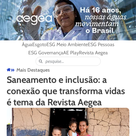
Água
Esgoto
ESG Meio Ambiente
ESG Pessoas
ESG Governança
AE Play
Revista Aegea
Mais Destaques
Saneamento e inclusão: a
conexão que transforma vidas
é tema da Revista Aegea