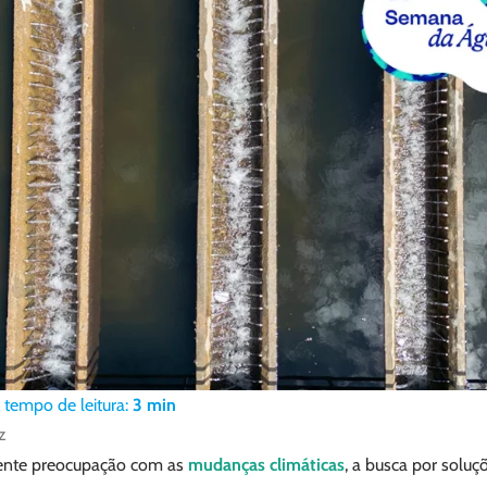
tempo de leitura:
3
min
z
ente preocupação com as
mudanças climáticas
, a busca por soluç