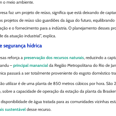
m o meio ambiente.
sa faz um projeto de reúso, significa que está deixando de captar
 os projetos de reúso são guardiões da água do futuro, equilibrando
ção e o fornecimento para a indústria. O planejamento desses pr
e da atuação industrial”, explica.
e segurança hídrica
sas reforça a
preservação dos recursos naturais
, reduzindo a cap
Guandu –
principal manancial
da Região Metropolitana do Rio de Jane
ica passará a ser totalmente proveniente do esgoto doméstico tra
ão utilizar é de uma planta de 850 metros cúbicos por hora. São 23
o, sobre a capacidade de operação da estação da planta da Braske
disponibilidade de água tratada para as comunidades vizinhas está
is sustentável
desse recurso.