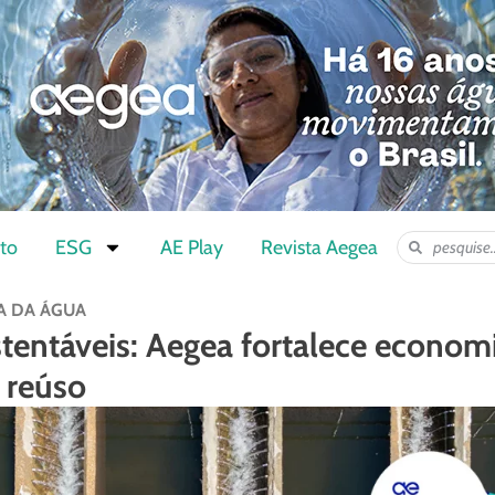
to
ESG
AE Play
Revista Aegea
A DA ÁGUA
tentáveis: Aegea fortalece economi
 reúso