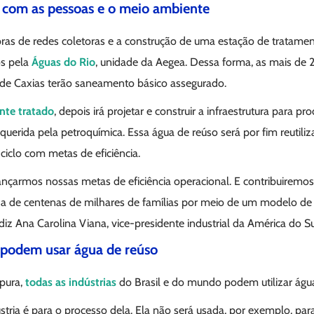
om as pessoas e o meio ambiente
ras de redes coletoras e a construção de uma estação de tratame
os pela
Águas do Rio
, unidade da Aegea. Dessa forma, as mais de 
e Caxias terão saneamento básico assegurado.
ente tratado
, depois irá projetar e construir a infraestrutura para p
querida pela petroquímica. Essa água de reúso será por fim reutiliz
ciclo com metas de eficiência.
lcançarmos nossas metas de eficiência operacional. E contribuirem
da de centenas de milhares de famílias por meio de um modelo de 
 diz Ana Carolina Viana, vice-presidente industrial da América do S
s podem usar água de reúso
pura,
todas as indústrias
do Brasil e do mundo podem utilizar água
stria é para o processo dela. Ela não será usada, por exemplo, para