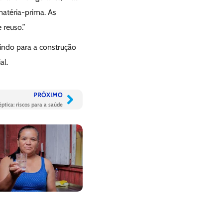
matéria-prima. As
 reuso.”
uindo para a construção
al.
PRÓXIMO
ptica: riscos para a saúde