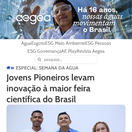
Água
Esgoto
ESG Meio Ambiente
ESG Pessoas
ESG Governança
AE Play
Revista Aegea
ESPECIAL: SEMANA DA ÁGUA
Jovens Pioneiros levam
inovação à maior feira
científica do Brasil