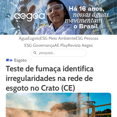
Água
Esgoto
ESG Meio Ambiente
ESG Pessoas
ESG Governança
AE Play
Revista Aegea
Esgoto
Teste de fumaça identifica
irregularidades na rede de
esgoto no Crato (CE)