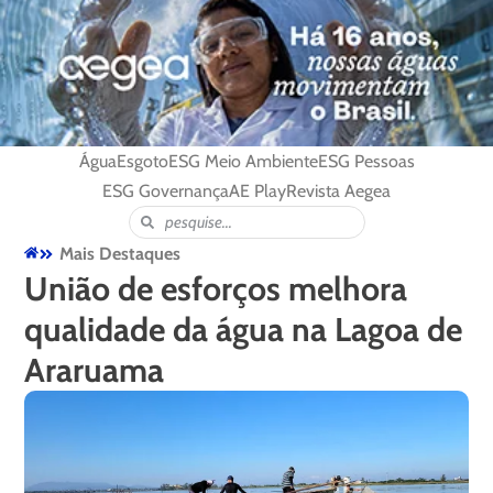
Água
Esgoto
ESG Meio Ambiente
ESG Pessoas
ESG Governança
AE Play
Revista Aegea
Mais Destaques
União de esforços melhora
qualidade da água na Lagoa de
Araruama