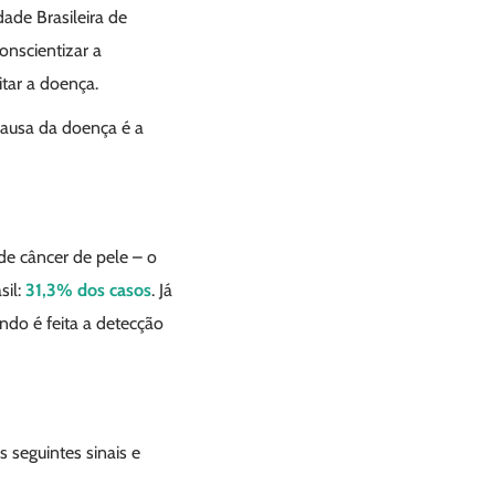
ade Brasileira de
onscientizar a
tar a doença.
 causa da doença é a
de câncer de pele – o
sil:
31,3% dos casos
. Já
do é feita a detecção
s seguintes sinais e