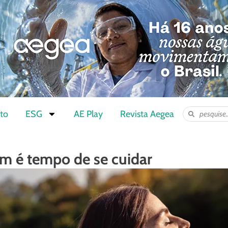
to
ESG
AE Play
Revista Aegea
m é tempo de se cuidar