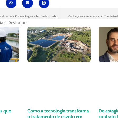
Esteio é o 1º município atendido pela Corsan Aegea a ter metas contratuais de saneamento alcançadas antes do prazo
Conheça os vencedores da 8ª edição 
ais Destaques
es que
Como a tecnologia transforma
De estagi
o tratamento de esgoto em
contrato