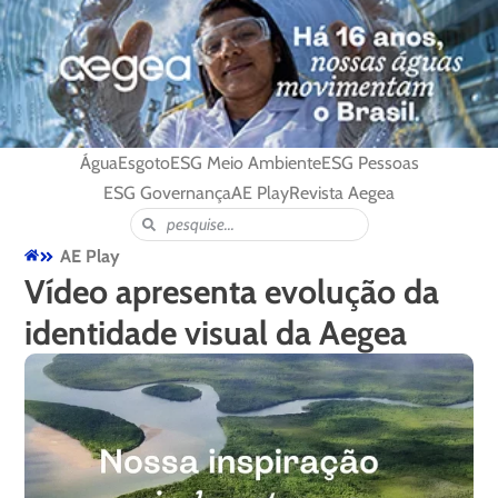
Água
Esgoto
ESG Meio Ambiente
ESG Pessoas
ESG Governança
AE Play
Revista Aegea
AE Play
Vídeo apresenta evolução da
identidade visual da Aegea