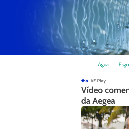
Água
Esgo
AE Play
Vídeo comem
da Aegea