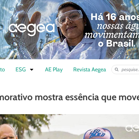
to
ESG
AE Play
Revista Aegea
orativo mostra essência que mov