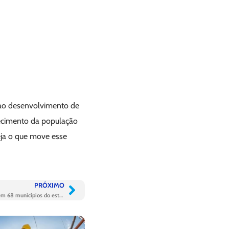
 ao desenvolvimento de
lecimento da população
Veja o que move esse
PRÓXIMO
MS Pantanal comemora um ano de atuação em 68 municípios do estado