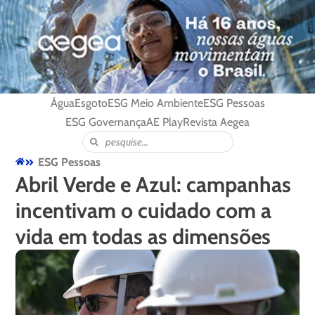
Água
Esgoto
ESG Meio Ambiente
ESG Pessoas
ESG Governança
AE Play
Revista Aegea
ESG Pessoas
Abril Verde e Azul: campanhas
incentivam o cuidado com a
vida em todas as dimensões