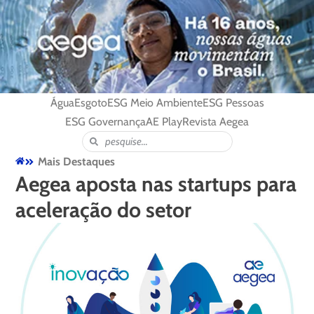
Água
Esgoto
ESG Meio Ambiente
ESG Pessoas
ESG Governança
AE Play
Revista Aegea
Mais Destaques
Aegea aposta nas startups para
aceleração do setor