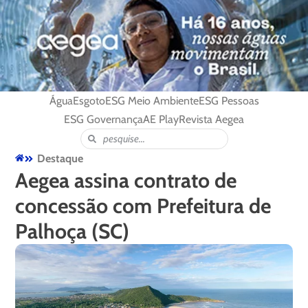
Água
Esgoto
ESG Meio Ambiente
ESG Pessoas
ESG Governança
AE Play
Revista Aegea
Destaque
Aegea assina contrato de
concessão com Prefeitura de
Palhoça (SC)